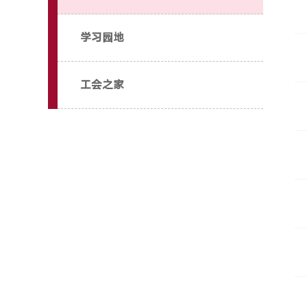
学习园地
工会之家