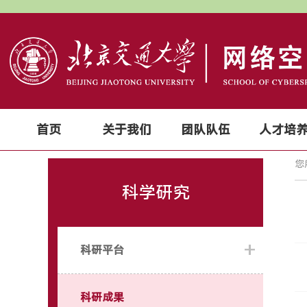
首页
关于我们
团队队伍
人才培
您
科学研究
+
科研平台
科研成果