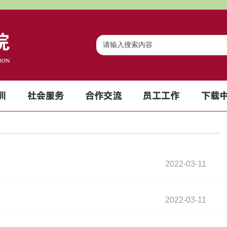
训
社会服务
合作交流
员工工作
下载
2022-03-11
2022-03-11