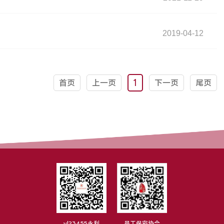
2019-04-12
首页
上一页
1
下一页
尾页
yl23455永利
员工保密协会