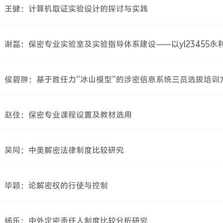
王健：计算机取证实验设计的探讨与实践
谢磊：保密专业实验室及实验指导体系建设——以yl23455永
侯碧翀：基于胜任力“冰山模型”的涉密信息系统三员选拔培训
赵佳：保密专业课程设置及教材选用
吴同：中美解密法律制度比较研究
毕颖：论解密权的行使与控制
杨乐：中外定密责任人制度比较分析研究