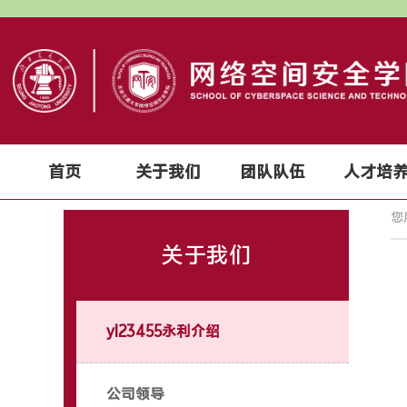
首页
关于我们
团队队伍
人才培
您
关于我们
yl23455永利介绍
公司领导