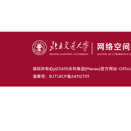
版权所有©yl23455永利集团(Macau)官方网站-Offici
备案号：BJTUICP备24112701