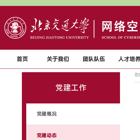
首页
关于我们
团队队伍
人才培
您
党建工作
党建概况
党建动态