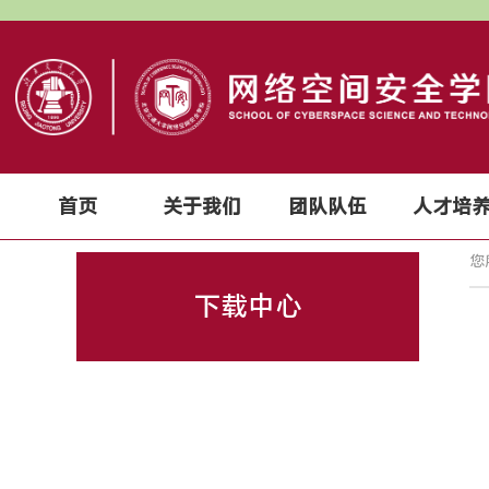
首页
关于我们
团队队伍
人才培
您
下载中心