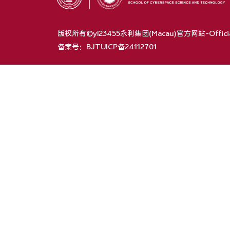
版权所有©yl23455永利集团(Macau)官方网站-Offici
备案号：BJTUICP备24112701